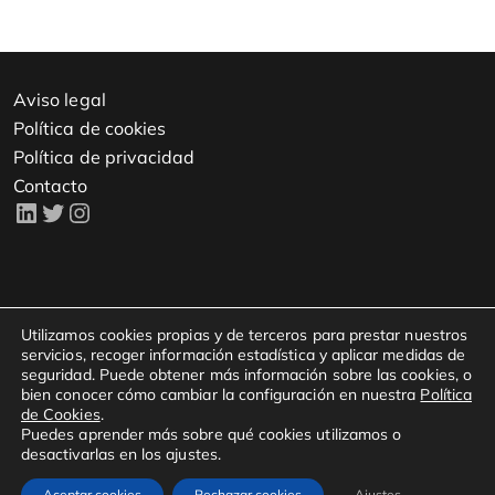
Aviso legal
Política de cookies
Política de privacidad
Contacto
Copyright © 2023 - Todos los derechos reservados.
Utilizamos cookies propias y de terceros para prestar nuestros
servicios, recoger información estadística y aplicar medidas de
seguridad. Puede obtener más información sobre las cookies, o
bien conocer cómo cambiar la configuración en nuestra
Política
Kampal Data Solutions S.L.
de Cookies
.
Avenida María Zambrano 31
Puedes aprender más sobre qué cookies utilizamos o
desactivarlas en los ajustes.
WTCZ, Torre Oeste, Planta 15
50018, Zaragoza
Aceptar cookies
Rechazar cookies
Ajustes