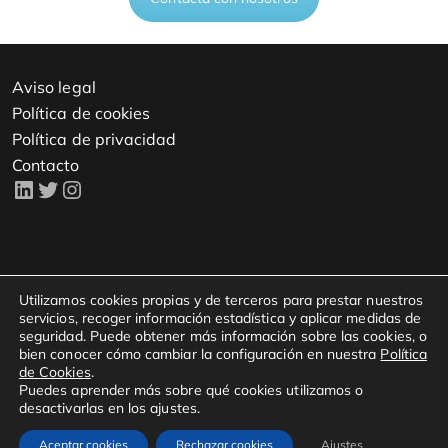
Aviso legal
Política de cookies
Política de privacidad
Contacto
Copyright © 2023 - Todos los derechos reservados.
Utilizamos cookies propias y de terceros para prestar nuestros
servicios, recoger información estadística y aplicar medidas de
seguridad. Puede obtener más información sobre las cookies, o
bien conocer cómo cambiar la configuración en nuestra
Política
Kampal Data Solutions S.L.
de Cookies
.
Avenida María Zambrano 31
Puedes aprender más sobre qué cookies utilizamos o
WTCZ, Torre Oeste, Planta 15
desactivarlas en los ajustes.
50018, Zaragoza
Aceptar cookies
Rechazar cookies
Ajustes