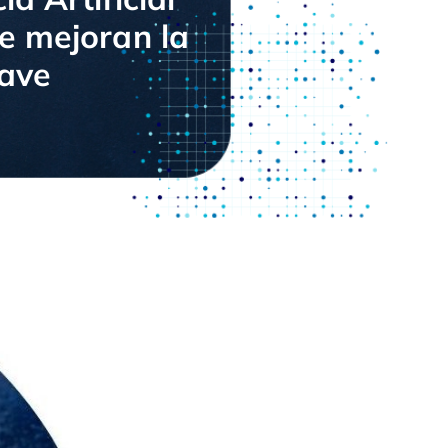
e mejoran la
lave