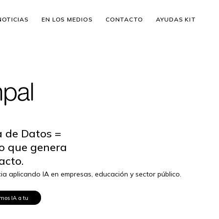
NOTICIAS
EN LOS MEDIOS
CONTACTO
AYUDAS KIT
a de Datos =
o que genera
acto.
a aplicando IA en empresas, educación y sector público.
mos IA a tu