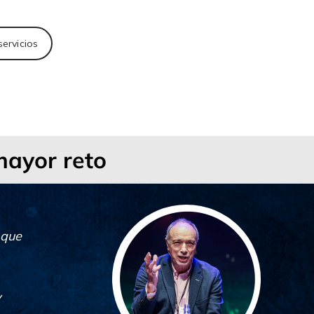
servicios
mayor reto
 que
y