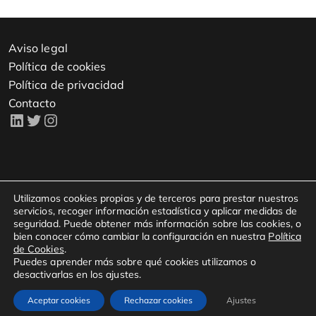
Aviso legal
Política de cookies
Política de privacidad
Contacto
Copyright © 2023 - Todos los derechos reservados.
Utilizamos cookies propias y de terceros para prestar nuestros
servicios, recoger información estadística y aplicar medidas de
seguridad. Puede obtener más información sobre las cookies, o
bien conocer cómo cambiar la configuración en nuestra
Política
Kampal Data Solutions S.L.
de Cookies
.
Avenida María Zambrano 31
Puedes aprender más sobre qué cookies utilizamos o
WTCZ, Torre Oeste, Planta 15
desactivarlas en los ajustes.
50018, Zaragoza
Aceptar cookies
Rechazar cookies
Ajustes