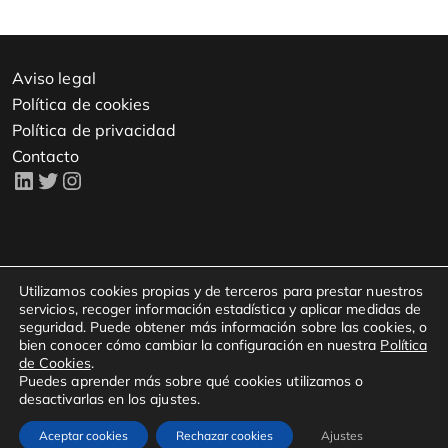
Aviso legal
Política de cookies
Política de privacidad
Contacto
Copyright © 2023 - Todos los derechos reservados.
Utilizamos cookies propias y de terceros para prestar nuestros
servicios, recoger información estadística y aplicar medidas de
seguridad. Puede obtener más información sobre las cookies, o
bien conocer cómo cambiar la configuración en nuestra
Política
Kampal Data Solutions S.L.
de Cookies
.
Avenida María Zambrano 31
Puedes aprender más sobre qué cookies utilizamos o
desactivarlas en los ajustes.
WTCZ, Torre Oeste, Planta 15
50018, Zaragoza
Aceptar cookies
Rechazar cookies
Ajustes